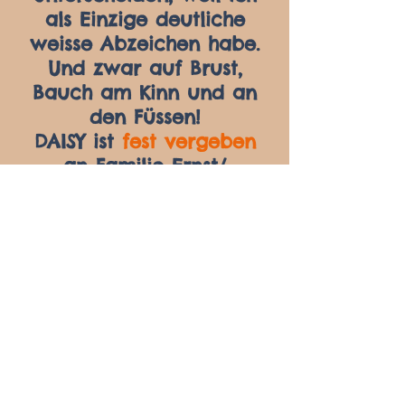
als Einzige deutliche
weisse Abzeichen habe.
Und zwar auf Brust,
Bauch am Kinn und an
den Füssen!
DAISY ist
fest vergeben
an Familie Ernst/
Bettendorf.
Meine neue Familie ist
sich einig, mein Name
bleibt. Ich werde
weiterhin
DAISY
genannt.
Ich trage das gelbe
Erkennungsband.
Meine Äuglein habe ich
über Nacht zusammen