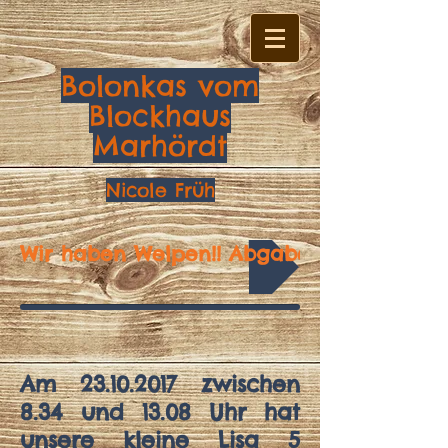
Bolonkas vom
Blockhaus
Marhördt
Nicole Früh
Wir haben Welpen!! Abgabebereit zu Anf
Am
23.10.2017
zwischen
8.34 und 13.08 Uhr hat
unsere kleine Lisa 5