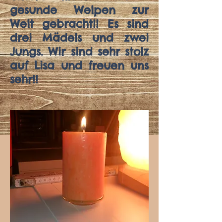
gesunde Welpen zur
Welt gebracht!! Es sind
drei Mädels und zwei
Jungs. Wir sind sehr stolz
auf Lisa und freuen uns
sehr!!