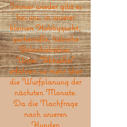
Immer wieder gibt es
bei uns, in unserer
kleinen Hobbyzucht,
zuckersüße, hübsche
Bolonkababies.
Unter "Aktuelles"
erfahren sie mehr über
die Wurfplanung der
nächsten Monate.
Da die Nachfrage
nach unseren
Hunden