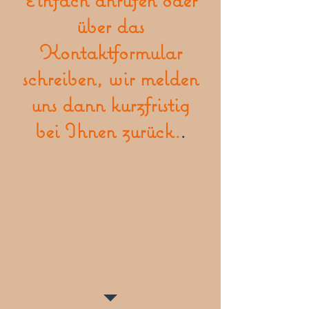
über das
Kontaktformular
schreiben, wir melden
uns dann kurzfristig
bei Ihnen zurück.
.