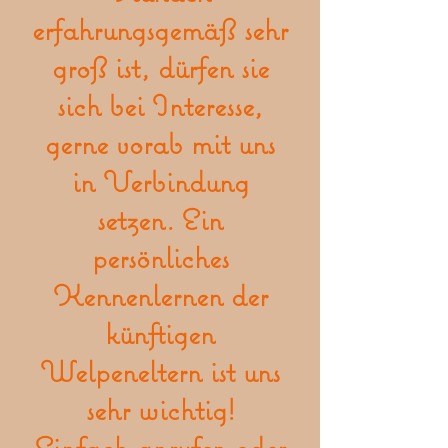
erfahrungsgemäß sehr
groß ist,
dürfen sie
sich bei Interesse,
gerne vorab mit uns
in Verbindung
setzen. Ein
persönliches
Kennenlernen der
künftigen
Welpeneltern ist uns
sehr wichtig!
Einfach anrufen oder