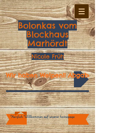
Bolonkas vom
Blockhaus
Marhördt
Nicole Früh
Wir haben Welpen!! Abgabebereit zu Anf
Herzlich Willkommen auf unserer homepage